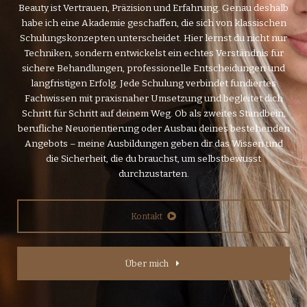
Beauty ist Vertrauen, Präzision und Erfahrung. Genau deshalb
habe ich eine Akademie geschaffen, die sich von klassischen
Schulungskonzepten unterscheidet. Hier lernst du nicht nur
Techniken, sondern entwickelst ein echtes Verständnis für
sichere Behandlungen, professionelle Entscheidungen und
langfristigen Erfolg. Jede Schulung verbindet fundiertes
Fachwissen mit praxisnaher Umsetzung und begleitet dich
Schritt für Schritt auf deinem Weg. Ob als zweites Standbein,
berufliche Neuorientierung oder Ausbau deines bestehenden
Angebots – meine Ausbildungen geben dir das Wissen und
die Sicherheit, die du brauchst, um selbstbewusst
durchzustarten.
Kontakt
Über mich